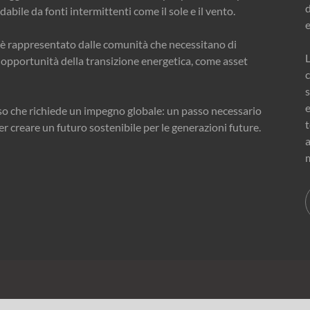
d
bile da fonti intermittenti come il sole e il vento.
è rappresentato dalle comunità che necessitano di
 opportunità della transizione energetica, come asset
s
e
so che richiede un impegno globale: un passo necessario
per creare un futuro sostenibile per le generazioni future.
a